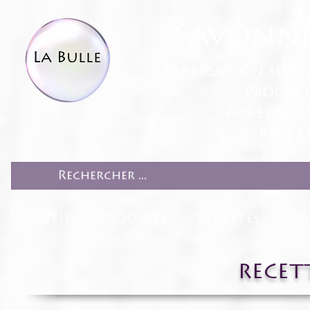
Savonne
fabrication sur 
Produit
Accessoir
Recett
ACCUEIL
PRODUITS
RECETTES
CO
RECETT