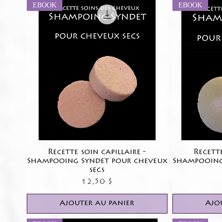
EBOOK
EBOOK
Recette soin capillaire -
Aperçu rapide
Recette
Shampooing Syndet pour cheveux
Shampooing
secs
Prix
12,50 $
Ajouter au panier
Ajo