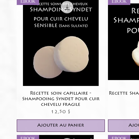
EBOOK
EBOOK
Recette soin capillaire -
Aperçu rapide
Recette Sh
Shampooing Syndet pour cuir
chevelu fragile
Prix
12,50 $
Ajouter au panier
Ajo
EBOOK
EBOOK