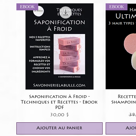
EBOOK
EBOOK
Saponification à Froid -
Aperçu rapide
Recette
Techniques et Recettes - Ebook
Shampoing
PDF
Prix
Pr
30,00 $
39
Ajouter au panier
Ajo