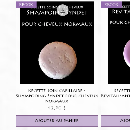
EBOOK
EBOOK
Recette soin capillaire -
Aperçu rapide
Recette
Shampooing Syndet pour cheveux
Revitalisan
normaux
Prix
12,50 $
Ajouter au panier
Ajo