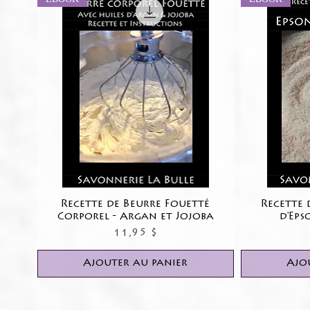
Recette de Beurre Fouetté
Aperçu rapide
Recette d
Corporel - Argan et Jojoba
d'Eps
Prix
11,95 $
Ajouter au panier
Ajo