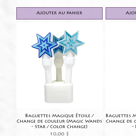
Ajouter au panier
Ajo
Baguettes Magique Étoile /
Aperçu rapide
Baguettes M
Change de couleur (Magic Wands
Change de 
- Star / Color Change)
-
Prix
10,00 $