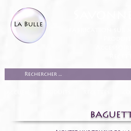
Savonne
fabrication sur 
Produit
Accessoir
Recett
ACCUEIL
PRODUITS
RECETTES
CO
BAGUET