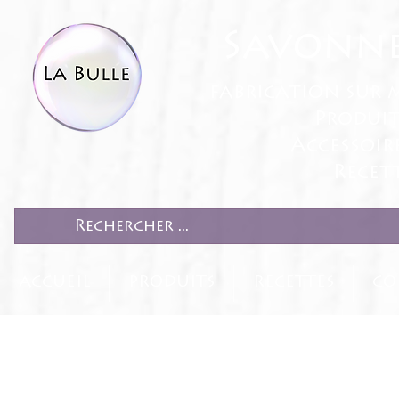
Savonne
fabrication sur 
Produit
Accessoir
Recett
ACCUEIL
PRODUITS
RECETTES
CO