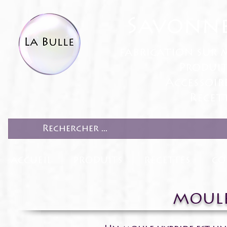
Savonne
fabrication sur 
Produit
Accessoir
Recett
ACCUEIL
PRODUITS
RECETTES
CO
MOULE