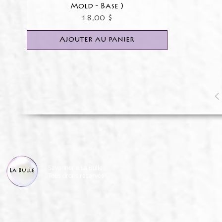
Mold - Base )
Prix
18,00 $
Ajouter au panier
Savonnerie La Bulle
Tous droits réservés