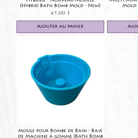
Hybride - Nouveau Modèle
Multi Min
(Hybrid Bath Bomb Mold - New)
Mold 
Prix
45,00 $
Ajouter au panier
Ajo
Moule pour Bombe de Bain - Base
Aperçu rapide
de Machine à gomme (Bath Bomb