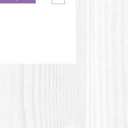
eur du moule peut être
te de l'image.
tique PLA ou Polylactic acid
olylactique) est une matière
e d'origine végétale. Cette matière
s résistante à la chaleur.