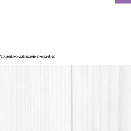
La coul
différen
*Le plas
(Acide p
plastiqu
n'est pa
onseils-d-utilisation-et-entretien