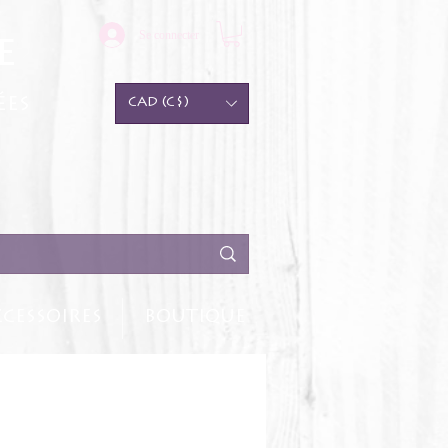
Se connecter
e
ées
CAD (C$)
CESSOIRES
BOUTIQUE