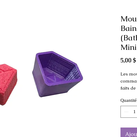
Mou
Bain
(Bat
Min
5,00 $
Les mou
command
faits d
Quantité
Ce moul
compact
Dimens
diamètr
Ajou