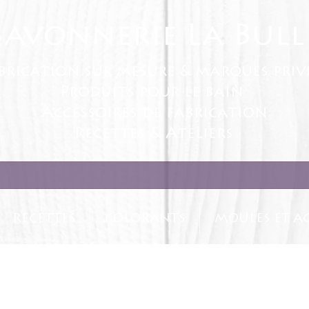
Savonnerie La Bull
brication sur mesure & marques priv
Produits pour le bain
Accessoires de fabrication
Recettes & Ateliers
RECETTES
COLORANTS
MOULES ET AC