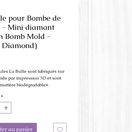
le pour Bombe de
 - Mini diamant
h Bomb Mold -
i Diamond)
Prix
les La Bulle sont fabriqués sur
e par impression 3D et sont
e matière biodégradable*.
*
e hybride s'utilise en
ant le mélange à l'intérieur
.
ions du moule: 3 cm de
e x 3 cm de hauteur.
ter au panier