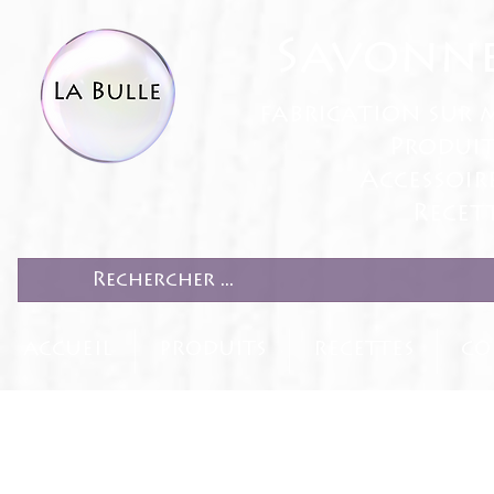
Savonne
fabrication sur 
Produit
Accessoir
Recett
ACCUEIL
PRODUITS
RECETTES
CO