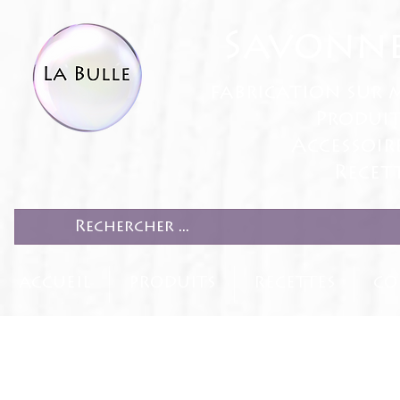
Savonne
fabrication sur 
Produit
Accessoir
Recett
ACCUEIL
PRODUITS
RECETTES
CO