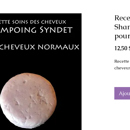
Rece
Sha
pou
12,50 
Recette
cheveu
La rece
simple 
Ajou
shampoi
normaux
équilib
Les pri
les plus