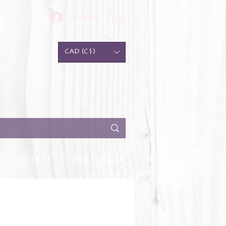
Se connecter
e
ées
CAD (C$)
CESSOIRES
BOUTIQUE