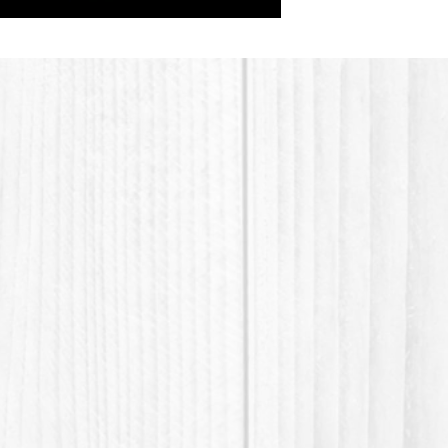
trouver
SCI, S
Les add
et les 
leurs bi
BTMS, P
Honeyqua
Tutorie
https:
v=cMA
Merci 
zéro dé