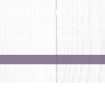
Savonnerie La Bull
brication sur mesure & marques priv
Produits pour le bain
Accessoires de fabrication
Recettes & Ateliers
RECETTES
COLORANTS
MOULES ET AC