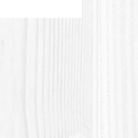
:
LSA, CAPB
itifs, les agents conditionneurs
vitamines sont sélectionnés pour
enfaits en soins capillaires:
anthénol (Provitamine B5),
t, Etc ...
l Youtube:
//www.youtube.com/watch?
wWFgTggw
de contribuer au mouvement
chet!