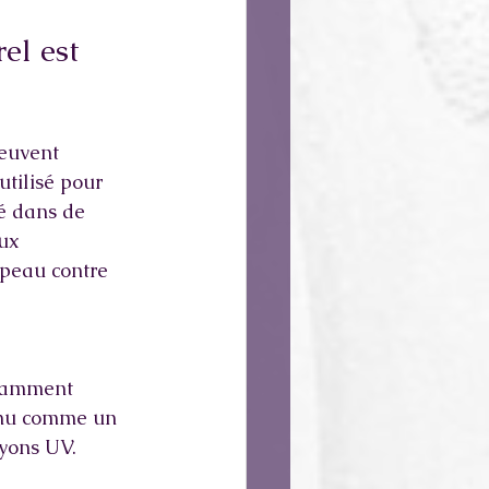
el est 
peuvent 
utilisé pour 
té dans de 
ux 
 peau contre 
uramment 
nnu comme un 
ayons UV. 