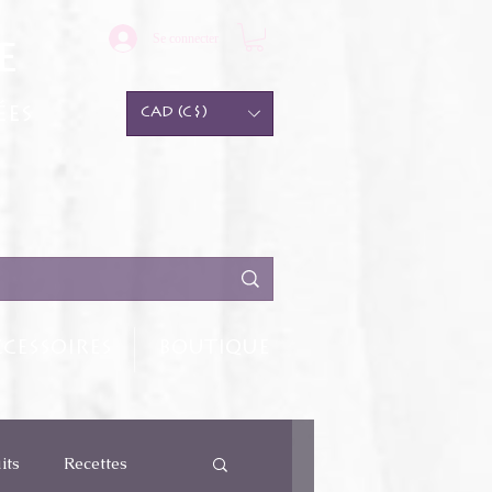
Se connecter
e
ées
CAD (C$)
CESSOIRES
BOUTIQUE
its
Recettes