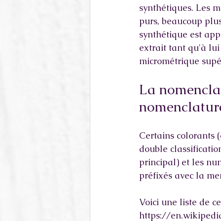
synthétiques. Les mi
purs, beaucoup plus
synthétique est app
extrait tant qu'à lui
micrométrique supé
La nomenclat
nomenclature
Certains colorants (à
double classificatio
principal) et les nu
préfixés avec la me
Voici une liste de ce
https://en.wikiped