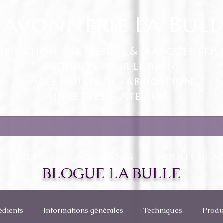
Savonnerie La Bull
brication sur mesure & marques priv
Produits pour le bain
Accessoires de fabrication
Recettes & Ateliers
RECETTES
COLORANTS
MOULES ET AC
BLOGUE LA BULLE
édients
Informations générales
Techniques
Produ