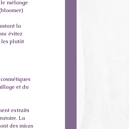
 le mélange 
 (bloomer)
ustant la 
nc évitez 
les plutôt 
s cosmétiques 
illage et du 
ent extraits 
ratoire. La 
sont des micas 