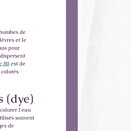
s bombes de 
lèvres et le 
nus pour 
 dispersent 
e 80
 est de 
 colorés 
 (dye) 
colorer l'eau 
tilisés souvent 
ges de 