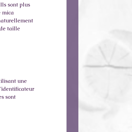
ls sont plus 
e mica 
naturellement 
de taille 
tilisant une 
’identificateur 
es sont 