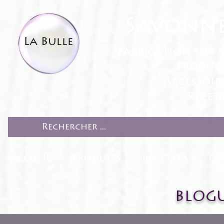
Savonne
fabrication sur 
Produit
Accessoir
Recett
ACCUEIL
PRODUITS
RECETTES
CO
BLOGU