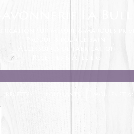
Savonnerie La Bull
brication sur mesure & marques priv
Produits pour le bain
Accessoires de fabrication
Recettes & Ateliers
RECETTES
COLORANTS
MOULES ET AC