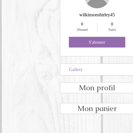
wilkinsonshirley45
0
0
Abonné
Suivi
S'abonner
Gallery
Mon profil
Mon panier