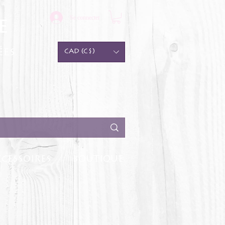
Se connecter
e
ées
CAD (C$)
CESSOIRES
BOUTIQUE