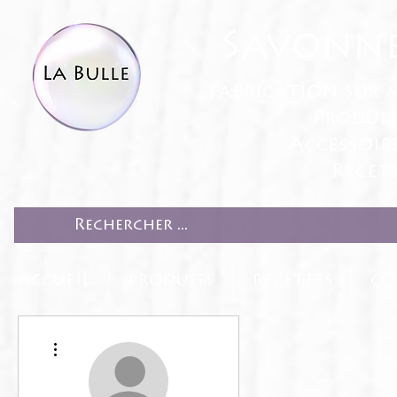
Savonne
fabrication sur 
Produit
Accessoir
Recett
ACCUEIL
PRODUITS
RECETTES
CO
Plus d'actions