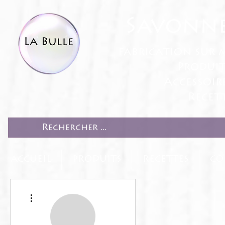
Savonne
fabrication sur 
Produit
Accessoir
Recett
ACCUEIL
PRODUITS
RECETTES
CO
Plus d'actions