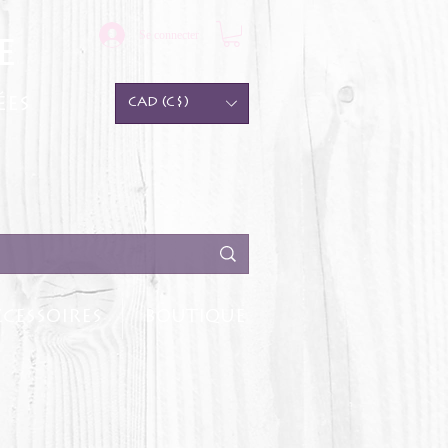
Se connecter
e
ées
CAD (C$)
CESSOIRES
BOUTIQUE