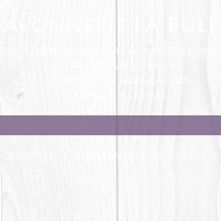
Savonnerie La Bull
brication sur mesure & marques priv
Produits pour le bain
Accessoires de fabrication
Recettes & Ateliers
RECETTES
COLORANTS
MOULES ET AC