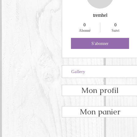
tremhel
0
0
Abonné
Suivi
S'abonner
Gallery
Mon profil
Mon panier