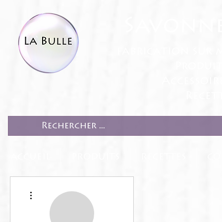
Savonne
fabrication sur 
Produit
Accessoir
Recett
ACCUEIL
PRODUITS
RECETTES
CO
Plus d'actions