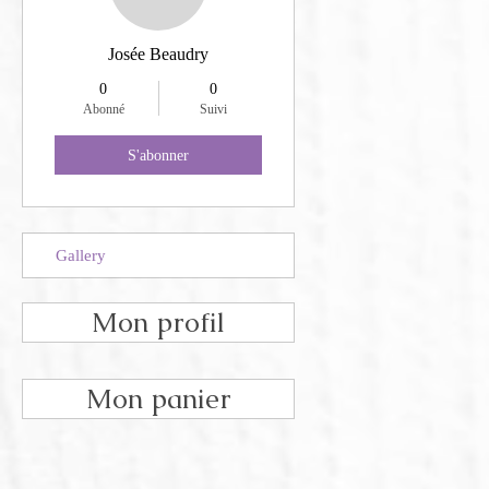
Josée Beaudry
0
0
Abonné
Suivi
S'abonner
Gallery
Mon profil
Mon panier