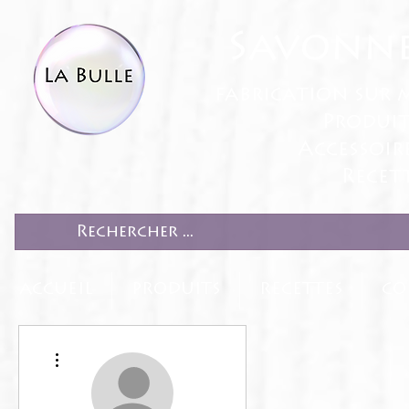
Savonne
fabrication sur 
Produit
Accessoir
Recett
ACCUEIL
PRODUITS
RECETTES
CO
Plus d'actions