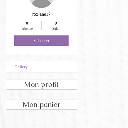
rox-ane17
0
0
Abonné
Suivi
S'abonner
Gallery
Mon profil
Mon panier