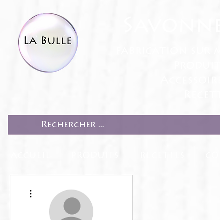
Savonne
fabrication sur 
Produit
Accessoir
Recett
ACCUEIL
PRODUITS
RECETTES
CO
Plus d'actions