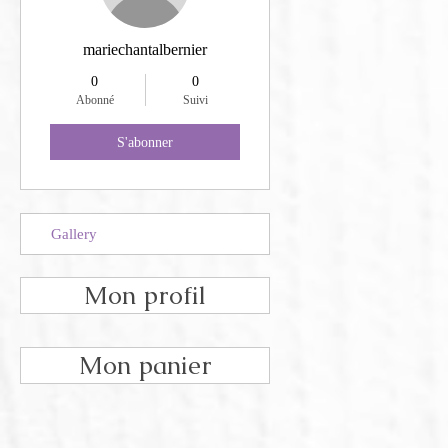
mariechantalbernier
0
0
Abonné
Suivi
S'abonner
Gallery
Mon profil
Mon panier