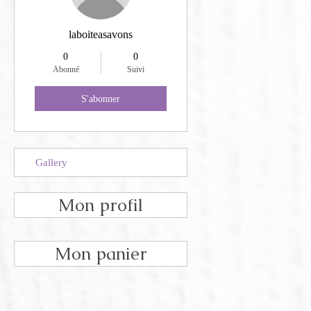
laboiteasavons
0
0
Abonné
Suivi
S'abonner
Gallery
Mon profil
Mon panier