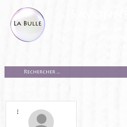
Savonne
fabrication sur 
Produit
Accessoir
Recett
ACCUEIL
PRODUITS
RECETTES
CO
Plus d'actions