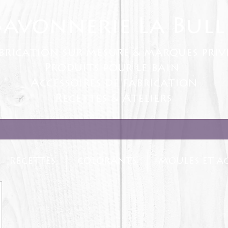
Savonnerie La Bull
brication sur mesure & marques priv
Produits pour le bain
Accessoires de fabrication
Recettes & Ateliers
RECETTES
COLORANTS
MOULES ET AC