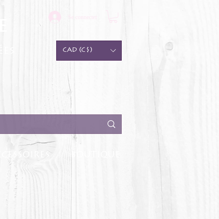
Se connecter
e
ées
CAD (C$)
CESSOIRES
BOUTIQUE