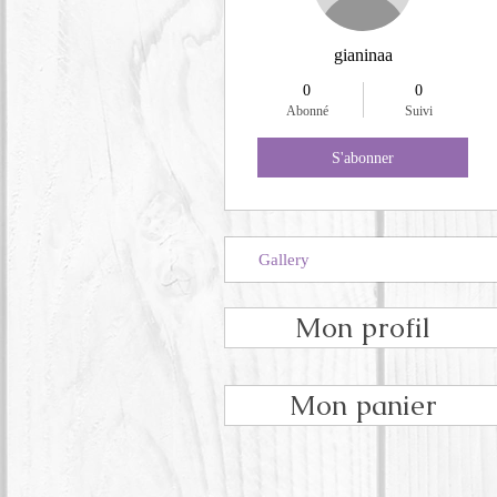
gianinaa
0
0
Abonné
Suivi
S'abonner
Gallery
Mon profil
Mon panier