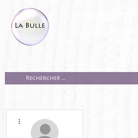
Savonne
fabrication sur 
Produit
Accessoir
Recett
ACCUEIL
PRODUITS
RECETTES
CO
Plus d'actions