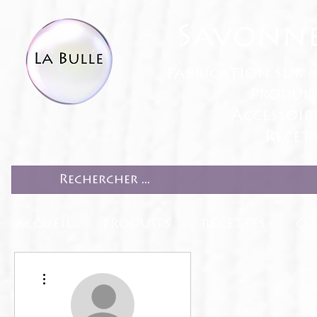
Savonne
fabrication sur 
Produit
Accessoir
Recett
ACCUEIL
PRODUITS
RECETTES
CO
Plus d'actions