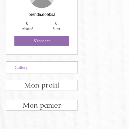
brenda.dobbs2
0
0
Abonné
Suivi
S'abonner
Gallery
Mon profil
Mon panier