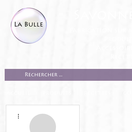
Savonne
fabrication sur 
Produit
Accessoir
Recett
ACCUEIL
PRODUITS
RECETTES
CO
Plus d'actions