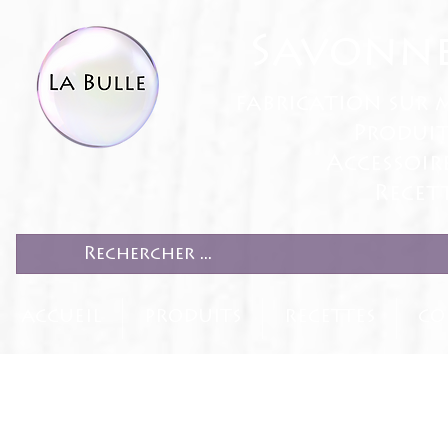
Savonne
fabrication sur 
Produit
Accessoir
Recett
ACCUEIL
PRODUITS
RECETTES
CO