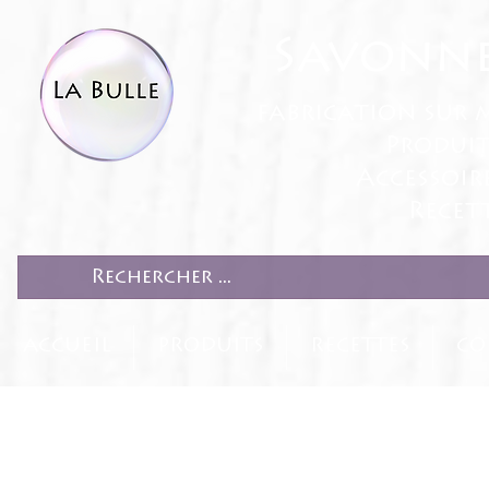
Savonne
fabrication sur 
Produit
Accessoir
Recett
ACCUEIL
PRODUITS
RECETTES
CO