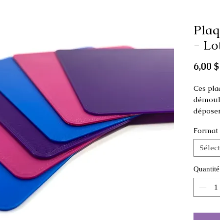
Plaq
- Lo
6,00 $
Ces pla
démoule
déposer
la fabri
Format
Dimens
Sélec
Régulier
Large: 5
Quantité
Las cou
varier.