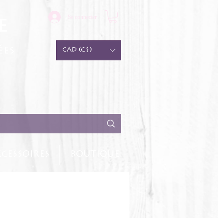
Se connecter
e
ées
CAD (C$)
CESSOIRES
BOUTIQUE