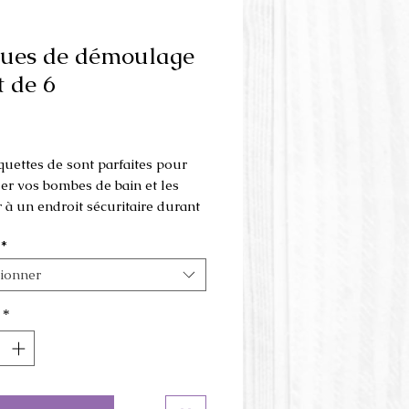
ues de démoulage
t de 6
Prix
quettes de sont parfaites pour
r vos bombes de bain et les
 à un endroit sécuritaire durant
cation.
*
ions:
tionner
: 4'' (10 cm)
'' (12.5 cm)
*
leurs des plaquettes peuvent