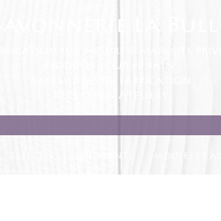
Savonnerie La Bull
brication sur mesure & marques priv
Produits pour le bain
Accessoires de fabrication
Recettes & Ateliers
RECETTES
COLORANTS
MOULES ET AC