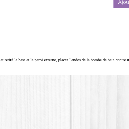
Ajou
*Le pla
(Acide 
plastiqu
matière 
t retiré la base et la paroi externe, placez l'endos de la bombe de bain contre 