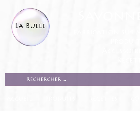
Savonne
fabrication sur 
Produit
Accessoir
Recett
ACCUEIL
PRODUITS
RECETTES
CO