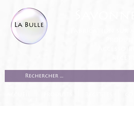
Savonne
fabrication sur 
Produit
Accessoir
Recett
ACCUEIL
PRODUITS
RECETTES
CO