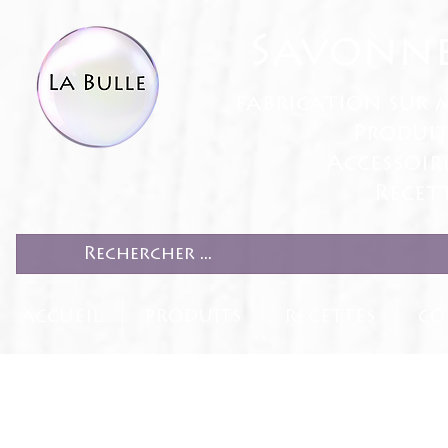
Savonne
fabrication sur 
Produit
Accessoir
Recett
ACCUEIL
PRODUITS
RECETTES
CO