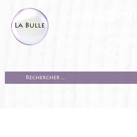
Savonne
fabrication sur 
Produit
Accessoir
Recett
ACCUEIL
PRODUITS
RECETTES
CO