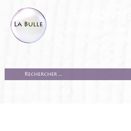
Savonne
fabrication sur 
Produit
Accessoir
Recett
ACCUEIL
PRODUITS
RECETTES
CO