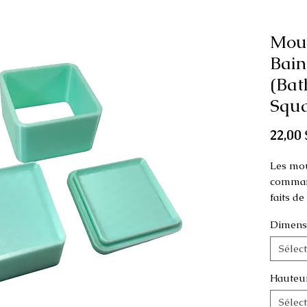
Mou
Bain
(Bat
Squa
22,00 
Les mou
command
faits d
Dimens
Ce moule
comme p
Sélec
Les dim
Hauteu
modèle 
Sélec