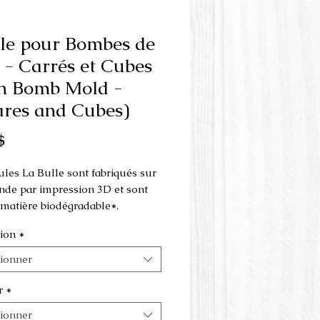
le pour Bombes de
 - Carrés et Cubes
h Bomb Mold -
res and Cubes)
Prix
$
les La Bulle sont fabriqués sur
e par impression 3D et sont
e matière biodégradable*.
ion
*
 est fait en 3 parties et s'utilise
resse à la main
.
tionner
ensions peuvent varier selon le
r
*
choisi.
tionner