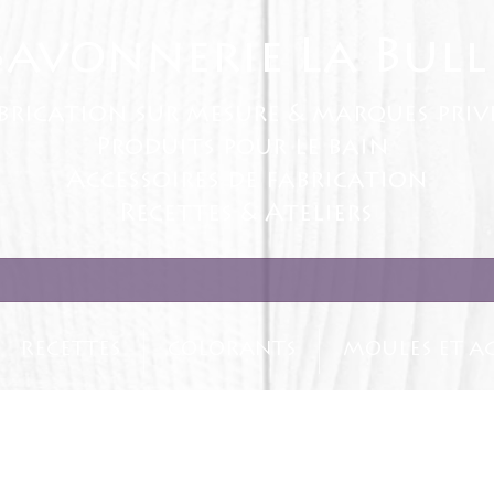
Savonnerie La Bull
brication sur mesure & marques priv
Produits pour le bain
Accessoires de fabrication
Recettes & Ateliers
RECETTES
COLORANTS
MOULES ET AC