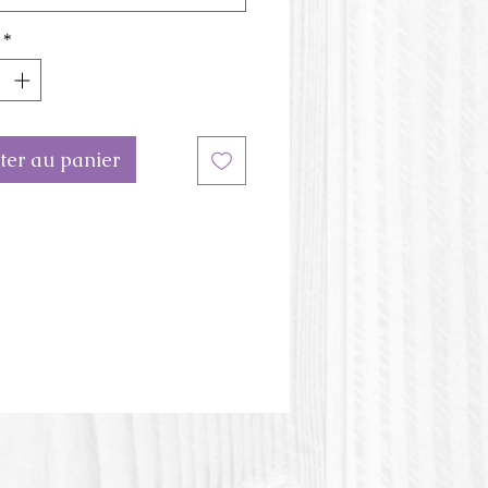
les peuvent servir pour
*
rs produits tel que les
ngs solides, les pastilles de
, les bombes de bain et les
oussants.
ter au panier
onnez le format régulier pour
ille d'environ 2.5 cm (1'') d'épais
ormat allongé pour former
.
eur du moule peut être
te de l'image.
tique PLA ou Polylactic acid
olylactique) est une matière
e d'origine végétale. Cette matière
résistante à la chaleur. ​​​​​​​