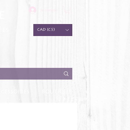
Se connecter
e
ées
CAD (C$)
CESSOIRES
BOUTIQUE