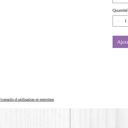
Ces mou
Quantité
plusieu
shampoi
douches
pain m
Ajou
Sélecti
une past
ou le f
un cube
La coul
différen
*Le plas
onseils-d-utilisation-et-entretien
(Acide p
plastiqu
n'est pas 