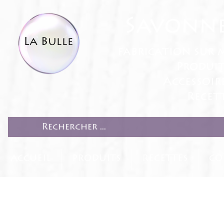
Savonne
fabrication sur 
Produit
Accessoir
Recett
ACCUEIL
PRODUITS
RECETTES
CO