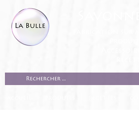
Savonne
fabrication sur 
Produit
Accessoir
Recett
ACCUEIL
PRODUITS
RECETTES
CO