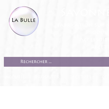
Savonne
fabrication sur 
Produit
Accessoir
Recett
ACCUEIL
PRODUITS
RECETTES
CO