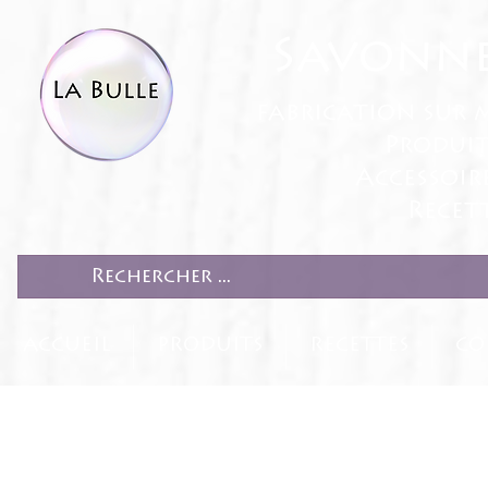
Savonne
fabrication sur 
Produit
Accessoir
Recett
ACCUEIL
PRODUITS
RECETTES
CO