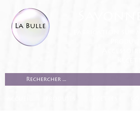
Savonne
fabrication sur 
Produit
Accessoir
Recett
ACCUEIL
PRODUITS
RECETTES
CO