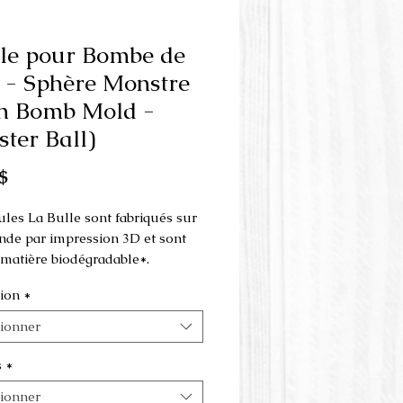
le pour Bombe de
 - Sphère Monstre
h Bomb Mold -
ter Ball)
Prix
$
les La Bulle sont fabriqués sur
e par impression 3D et sont
e matière biodégradable*.
ion
*
 est fait en 3 parties et s'utilise
resse à la main
.
tionner
nsions peuvent varier selon le
s
*
hoisi.
tionner