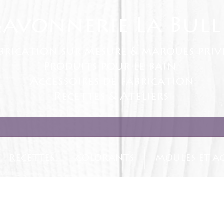
Savonnerie La Bull
brication sur mesure & marques priv
Produits pour le bain
Accessoires de fabrication
Recettes & Ateliers
RECETTES
COLORANTS
MOULES ET AC