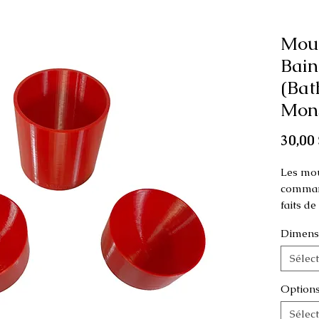
Mou
Bain
(Bat
Mons
30,00 
Les mou
command
faits d
Dimens
Ce moule
comme p
Sélec
Les dime
Option
modèle c
Sélec