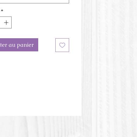
e peut être combiné aux moules
es réguliers.
*
eur du moule peut être
te de l'image.
stique PLA ou Acide polylactique
ter au panier
tic acid) est une matière plastique
e végétale.