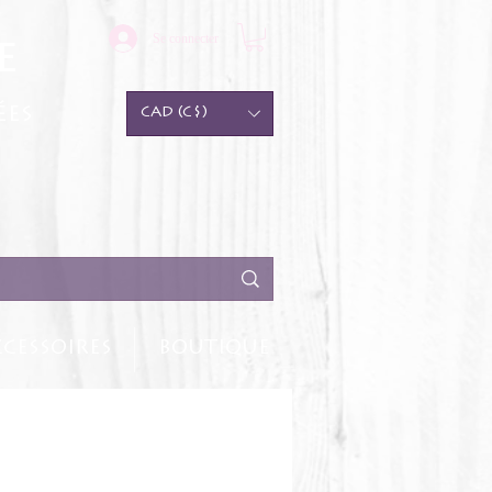
Se connecter
e
ées
CAD (C$)
CESSOIRES
BOUTIQUE