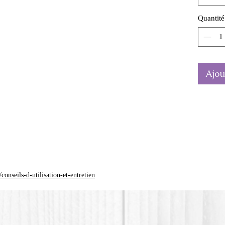
Ce moul
de sphèr
Quantité
La coul
différen
*Le pla
Ajou
(Polylac
d'origin
onseils-d-utilisation-et-entretien