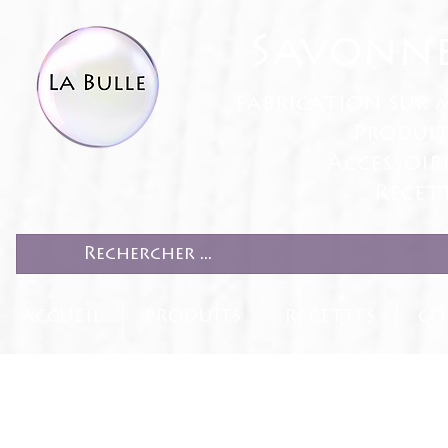
Savonne
fabrication sur 
Produit
Accessoir
Recett
ACCUEIL
PRODUITS
RECETTES
CO