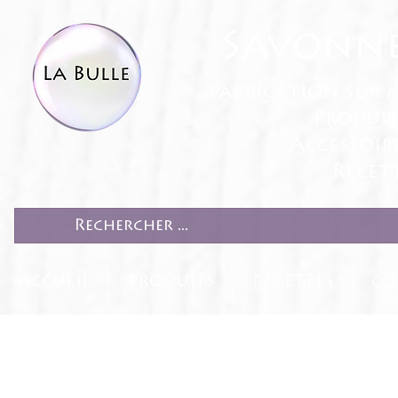
Savonne
fabrication sur 
Produit
Accessoir
Recett
ACCUEIL
PRODUITS
RECETTES
CO