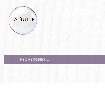
Savonne
fabrication sur 
Produit
Accessoir
Recett
ACCUEIL
PRODUITS
RECETTES
CO