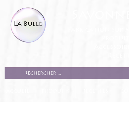
Savonne
fabrication sur 
Produit
Accessoir
Recett
ACCUEIL
PRODUITS
RECETTES
CO