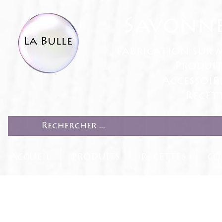
Savonne
fabrication sur 
Produit
Accessoir
Recett
ACCUEIL
PRODUITS
RECETTES
CO