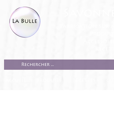
Savonne
fabrication sur 
Produit
Accessoir
Recett
ACCUEIL
PRODUITS
RECETTES
CO