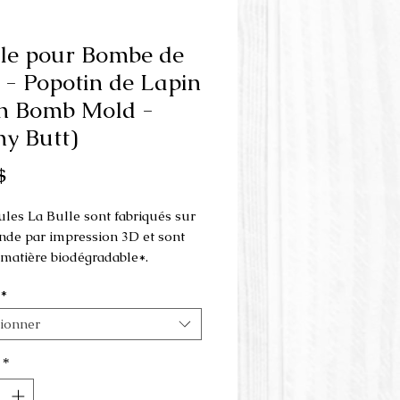
le pour Bombe de
 - Popotin de Lapin
h Bomb Mold -
y Butt)
Prix
$
les La Bulle sont fabriqués sur
e par impression 3D et sont
e matière biodégradable*.
*
 est fait en 3 parties et s'utilise
resse à la main.
tionner
ions du moule :
*
.5 cm x 5.5 cm x 4 cm de hauteur.