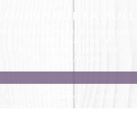
Savonnerie La Bull
brication sur mesure & marques priv
Produits pour le bain
Accessoires de fabrication
Recettes & Ateliers
RECETTES
COLORANTS
MOULES ET AC