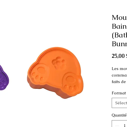
Mou
Bain
(Bat
Bunn
25,00 
Les mou
command
faits d
Format
Ce moule
comme p
Sélec
Dimens
Quantité
Petit: 6