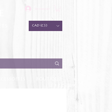
Se connecter
e
ées
CAD (C$)
CESSOIRES
BOUTIQUE