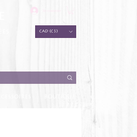
Se connecter
e
ées
CAD (C$)
CESSOIRES
BOUTIQUE