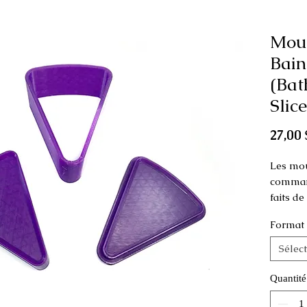
Mou
Bain
(Bat
Slice
27,00 
Les mou
command
faits d
Format
Ce moule
comme p
Sélec
Dimens
Quantité
Petit: 