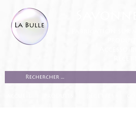
Savonne
fabrication sur 
Produit
Accessoir
Recett
ACCUEIL
PRODUITS
RECETTES
CO