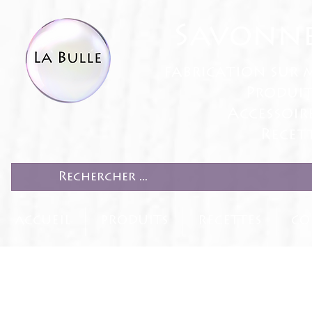
Savonne
fabrication sur 
Produit
Accessoir
Recett
ACCUEIL
PRODUITS
RECETTES
CO