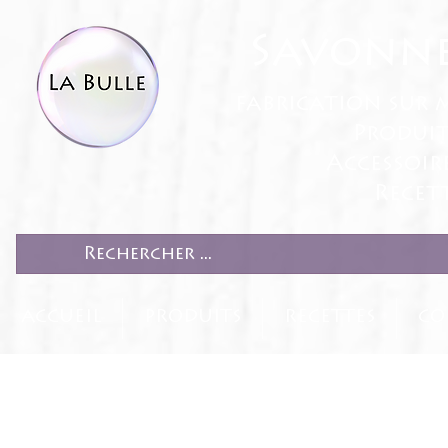
Savonne
fabrication sur 
Produit
Accessoir
Recett
ACCUEIL
PRODUITS
RECETTES
CO