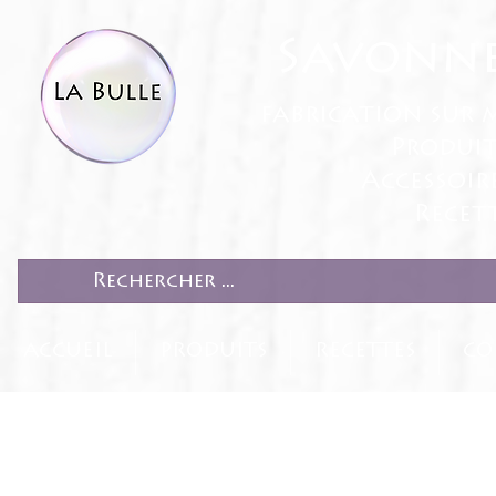
Savonne
fabrication sur 
Produit
Accessoir
Recett
ACCUEIL
PRODUITS
RECETTES
CO