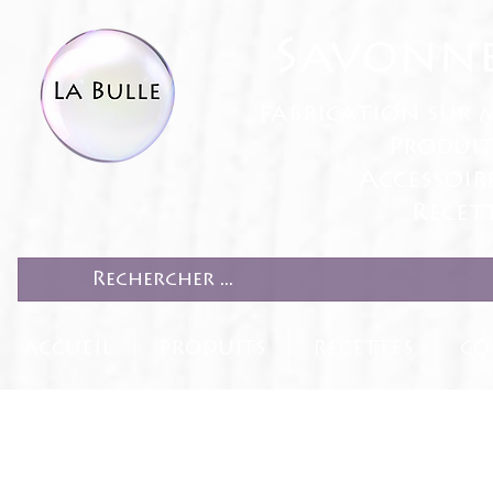
Savonne
fabrication sur 
Produit
Accessoir
Recett
ACCUEIL
PRODUITS
RECETTES
CO